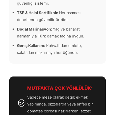
güvenliği sistemi.
TSE & Helal Sertifikalı:
Her aşaması
denetlenen güvenilir üretim.
Doğal Marinasyon:
Yağ ve baharat
harmanıyla Türk damak tadına uygun.
Geniş Kullanım:
Kahvaltıdan omlete,
salatadan makarnaya her öğünde.
MUTFAKTA ÇOK YÖNLÜLÜK:
Sadece meze olarak değil; ekmek
🍲
yapımında, pizzalarda veya enfes bir
domates çorbası hazırlarken lezzet