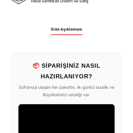
Helal Sertifikalı Üretim ve Satış
Ürün Açıklaması
📦
SİPARİŞİNİZ NASIL
HAZIRLANIYOR?
Sofranıza ulaşan her pakette, ilk günkü tazelik ve
Büyüksimitci ustalığı var.