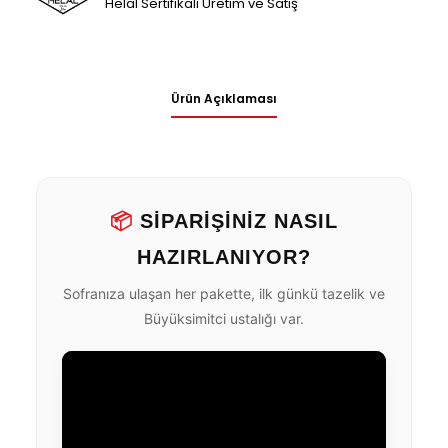
Helal Sertifikalı Üretim ve Satış
Ürün Açıklaması
📦
SİPARİŞİNİZ NASIL
HAZIRLANIYOR?
Sofranıza ulaşan her pakette, ilk günkü tazelik ve
Büyüksimitci ustalığı var.