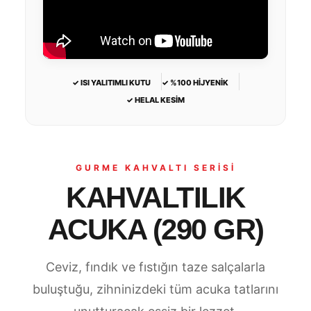
✓ ISI YALITIMLI KUTU
✓ %100 HİJYENİK
✓ HELAL KESİM
GURME KAHVALTI SERİSİ
KAHVALTILIK
ACUKA (290 GR)
Ceviz, fındık ve fıstığın taze salçalarla
buluştuğu, zihninizdeki tüm acuka tatlarını