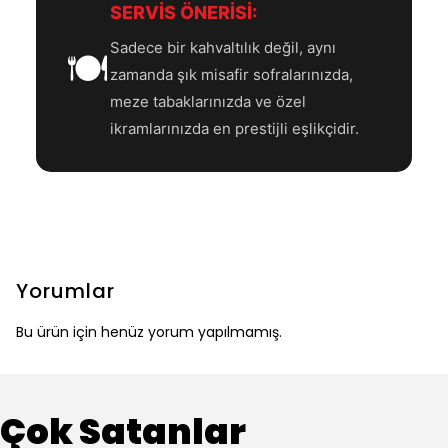
SERVİS ÖNERİSİ:
Sadece bir kahvaltılık değil, aynı
🍽️
zamanda şık misafir sofralarınızda,
meze tabaklarınızda ve özel
ikramlarınızda en prestijli eşlikçidir.
Yorumlar
Bu ürün için henüz yorum yapılmamış.
Çok Satanlar