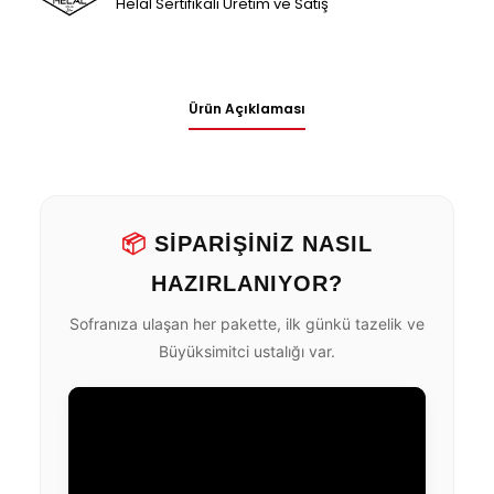
Helal Sertifikalı Üretim ve Satış
Ürün Açıklaması
📦
SİPARİŞİNİZ NASIL
HAZIRLANIYOR?
Sofranıza ulaşan her pakette, ilk günkü tazelik ve
Büyüksimitci ustalığı var.