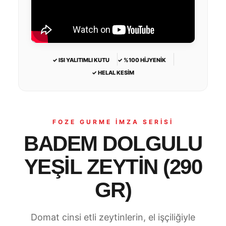
✓ ISI YALITIMLI KUTU
✓ %100 HİJYENİK
✓ HELAL KESİM
FOZE GURME İMZA SERİSİ
BADEM DOLGULU
YEŞİL ZEYTİN (290
GR)
Domat cinsi etli zeytinlerin, el işçiliğiyle