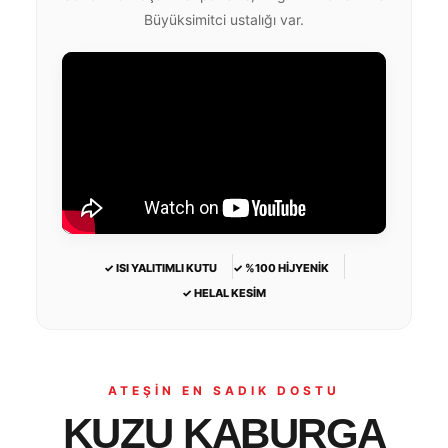
Büyüksimitci ustalığı var.
✓ ISI YALITIMLI KUTU
✓ %100 HİJYENİK
✓ HELAL KESİM
ATEŞİN EN SADIK DOSTU
KUZU KABURGA