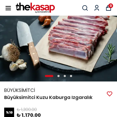
0
BÜYÜKSİMİTCİ
Büyüksimitci Kuzu Kaburga Izgaralık
₺ 1,300.00
%
10
₺ 1,170.00