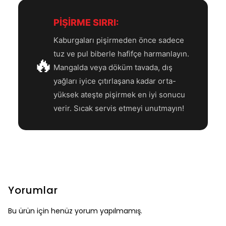
PİŞİRME SIRRI:
Kaburgaları pişirmeden önce sadece
tuz ve pul biberle hafifçe harmanlayın.
🔥
Mangalda veya döküm tavada, dış
yağları iyice çıtırlaşana kadar orta-
yüksek ateşte pişirmek en iyi sonucu
verir. Sıcak servis etmeyi unutmayın!
Yorumlar
Bu ürün için henüz yorum yapılmamış.