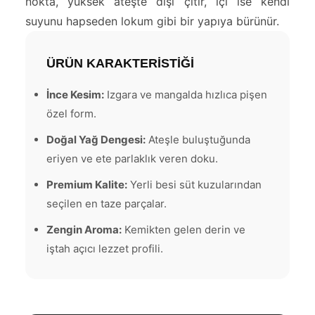
nokta, yüksek ateşte dışı çıtır, içi ise kendi
suyunu hapseden lokum gibi bir yapıya bürünür.
ÜRÜN KARAKTERİSTİĞİ
İnce Kesim:
Izgara ve mangalda hızlıca pişen
özel form.
Doğal Yağ Dengesi:
Ateşle buluştuğunda
eriyen ve ete parlaklık veren doku.
Premium Kalite:
Yerli besi süt kuzularından
seçilen en taze parçalar.
Zengin Aroma:
Kemikten gelen derin ve
iştah açıcı lezzet profili.