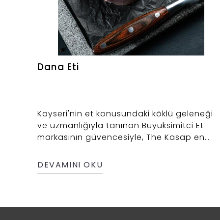
Dana Eti
Kayseri'nin et konusundaki köklü geleneği
ve uzmanlığıyla tanınan Büyüksimitci Et
markasının güvencesiyle, The Kasap en
taze ve kaliteli dana eti ürünlerini
sofralarınıza ulaştırıyor. Uzun yıllara
DEVAMINI OKU
dayanan tecrübemizle, özenle seçilmiş
danaların en lezzetli kısımlarını, hijyen ve
kalite standartlarından ödün vermeden
hazırlıyoruz. İster günlük yemeklerinizde,
ister özel davet sofralarınızda, dana etinin