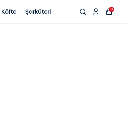
0
Köfte
Şarküteri